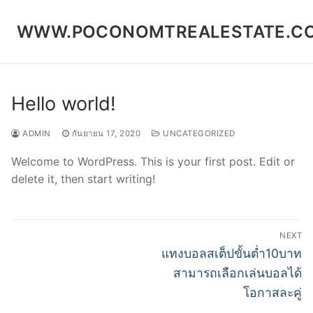
Skip
to
WWW.POCONOMTREALESTATE.C
content
Search for:
Hello world!
ADMIN
กันยายน 17, 2020
UNCATEGORIZED
Welcome to WordPress. This is your first post. Edit or
delete it, then start writing!
เมนู
NEXT
นำทาง
Next
แทงบอลสเต็ปขั้นต่ำ10บาท
post:
เรื่อง
สามารถเลือกเล่นบอลได้
โอกาสละคู่