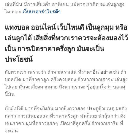
เล่นที่มัน มีการเสี่ยงต่ำ อาทิเช่น แม้พวกเราคิด จะเล่นลูกสูง
ไม่ว่าจะ
เว็บบาคาร่าโปรดีๆ
แทงบอล ออนไลน์ เว็บไหนดี เป็นลูกมุม หรือ
เล่นลูกได้ เสียสิ่งที่พวกเราควรจะต้องมองไว้
เป็น การเปิดราคาครึ่งลูก มันจะเป็น
ประโยชน์
กับพวกเรา เพราะว่า ถ้าพวกเราเล่น ที่ราคาอื่น อย่างเช่น ถ้า
บอลเปิด มาที่ราคาลูก ครึ่งควบสอง ถ้าหากพวกเราจะ เล่นสูง
ไปเลย มันจะเสี่ยงมากมาย ถึงพวกเราจะ รู้อยู่แก่ใจว่า บอลคู่
นี้มัน
เป็นไปได้ มากที่จะยิงกัน มากยิ่งกว่าสอง ประตูด้วยเหตุ ผลดัง
กล่าว การเล่นบอลสด ที่ราคาครึ่งลูก มันก็เลย น่าลุ้นกว่า ดัง
เช่นราคา มุมที่คราวแรกๆ เปิดมาสี่ลูกครึ่ง ถ้าพวกเรารีบ ที่
จะเล่น