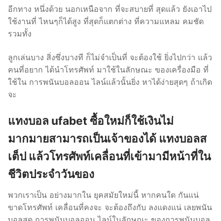
อีกทาง หนึ่งด้วย นอกเหนือจาก ที่จะสบายที่ สุดแล้ว ยังเอาไป
ใช้งานที่ ไหนๆก็ได้สูง ที่สุดก็แตกต่าง ที่ความแหลม คมชัด
รวมทั้ง
ลูกเล่นบาง สิ่งซึ่งบางที ก็ไม่จำเป็นที่ จะต้องใช้ ยิ่งไปกว่า แล้ว
คนที่อยาก ได้นำโทรศัพท์ มาใช้ในลักษณะ ของเครื่องมือ ที่
ใช้ใน การพนันบอลออน ไลน์แล้วนั้นยิ่ง หาได้ง่ายสุดๆ ถ้าเกิด
จะ
แทงบอล ufabet ซื้อใหม่ก็ใช้เงินไม่
มากมายสามารถเป็นเจ้าของได้ แทงบอลส
เต็ป แล้วโทรศัพท์เคลื่อนที่เข้ามามีหน้าที่ใน
ชีวิตประจำวันของ
พวกเราเป็น อย่างมากใน ยุคสมัยใหม่นี้ หากคนใด กันแน่
ขาดโทรศัพท์ เคลื่อนที่คงจะ จะต้องถึงกับ ลงแดงแน่ เลยพนัน
บอลสด การพนันบอลออน ไลน์ในลักษณะ ของการพนันบอล