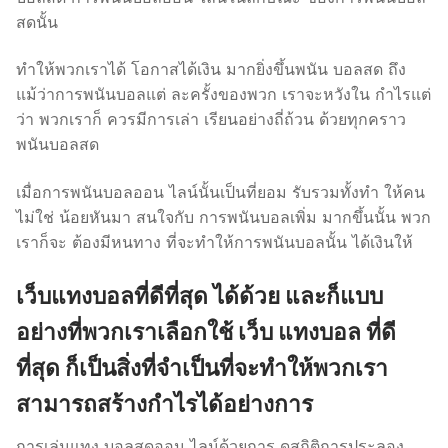
สดนั้น
ทำให้พวกเราได้ โอกาสได้เงิน มากยิ่งขึ้นพนัน บอลสด ถึง
แม้ว่าการพนันบอลแต่ ละครั้งของพวก เราจะหวังใน กำไรแต่
ว่า พวกเราก็ ควรมีการเล่า เรียนอย่างถี่ถ้วน ด้วยทุกคราว
พนันบอลสด
เมื่อการพนันบอลออน ไลน์นั้นเป็นที่ยอม รับรวมทั้งทำ ให้คน
ไม่ใช่ น้อยหันมา สนใจกับ การพนันบอลเพิ่ม มากขึ้นนั้น พวก
เราก็จะ ต้องมีหนทาง ที่จะทำให้การพนันบอลนั้น ได้เงินให้
เว็บแทงบอลที่ดีที่สุด ได้ด้วย และก็แบบ
อย่างที่พวกเราเลือกใช้ เว็บ แทงบอล ที่ดี
ที่สุด ก็เป็นสิ่งที่จำเป็นที่จะทำให้พวกเรา
สามารถสร้างกำไรได้อย่างการ
การเล่นแทง บอลสดออน ไลน์ด้วยการ ดูสถิติการประลอง