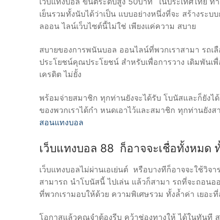
เว็บแทงบอล ขั้นต่ระดับสูง 50บาท ในประเทศไทย ทำให
เย็นรวมทั้งนับได้ว่าเป็น แบบอย่างหนึ่งที่จะ สร้างระ
ลออน ไลน์เว็บไซต์นี้ไม่ใช่ เพียงแค่ความ สบาย
สบายของการพนันบอล ออนไลน์ที่พวกเราสามา รถเลือก
ประโยชน์คุณประโยชน์ สำหรับเพื่อการวาง เดิมพันเพื่
เครดิต ไม่ยั้ง
พร้อมจ่ายสมาชิก ทุกท่านยังจะได้รับ โบนัสและก็ยังได้
ของพวกเราได้กำ หนดเอาไว้และสมาชิก ทุกท่านยังสาม
สอนแทงบอล
เว็บแทงบอล 88 ก็อาจจะเชื่อทั้งหมด ท
เว็บแทงบอลไม่ผ่านเอเย่นต์ หรือบางทีก็อาจจะใช้วิจ
สามารถ นำโบนัสนี้ ไปเล่น แล้วก็สามา รถที่จะถอนออก ม
ที่พวกเรามอบให้ด้วย ความพิเศษรวม ทั้งล้ำค่า เยอะที่สุ
โอกาสแล้วคุณจำต้องรีบ คว้าช่องทางให้ ได้ในทันที ส