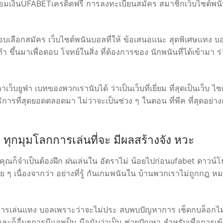
นออมเงินUFABETเครดิตฟรี การลงทะเบียนสมัคร สมาชิกเว็บไซต์พน
ชอบเลือกสมัคร เว็บไซต์พนันบอลที่ให้ ข้อเสนอแนะ สุดพิเศษแทง 
กทำ ขึ้นมาเพื่อตอบ โจทย์ในสิ่ง ที่ต้องการของ นักพนันที่ได้เข้ามา ร
ว็บยูฟ่า เบทของพวกเรานับได้ ว่าเป็นเว็บที่เยี่ยม ที่สุดเป็นเว็บ ไ
รที่สุดยอดตลอดมา ไม่ว่าจะเป็นช่วง ๆ ในตอน ที่พีค ที่สุดอย่า
ว ทุกมุมโลกการเล่นที่จะ มีผลสร้างจัง หวะ
ุณก็จำเป็นต้องฝึก ฝนเล่นใน อัตราไม่ น้อยไปก่อนufabet ดาวน์
อย ๆ เนื่องจากว่า อย่างที่รู้ กันเกมพนันใน บ้านพวกเราไม่ถูกกฎ 
บการเล่นแทง บอลเพราะว่าจะไม่ประ สบพบปัญหาการ เช็ดกบล็อกไม
ก็อื่นๆการมีแอพป็น มือนับว่าเป็น ช่วยปัญหา สำหรับเพื่อการเข้