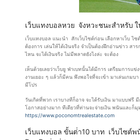
เว็บแทงบอลหวย จังหวะชนะสำหรับ ใน
เว็บแทงบอล แนะนํา สักเว็บไซต์ก่อน เลือกหาเว็บ ไซต์
ต้องการ เล่นให้ได้เงินจริง จำเป็นต้องฝึกอ่านข่าว สารก
ไหน จะได้เงินจริง ไม่มีพลาดยังไงล่ะ จะต้อง
เห็นด้วยเลยว่าเว็บยู ฟ่าเบทนั้นได้มีการ เตรียมการแข
งานเยอะ ๆ แล้วก็มีคน พึงพอใจที่จะเข้า มาเล่นเกมบา
มีโปร
วันเกิดที่พวก เราบางทีก็อาจ จะได้รับเงิน มาแบบฟรี มี
โอกาสอย่างมาก ทีเดียวที่ท่านจะจ่ายเงิน พนันและก็มุ
https://www.poconomtrealestate.com
เว็บแทงบอล ขั้นต่ํา10 บาท เว็บไซต์