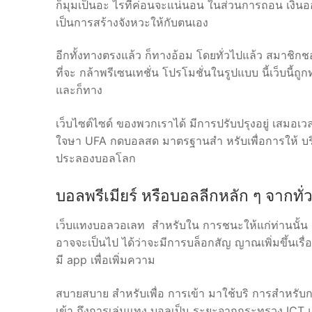
ก็มุมเป็นอะ ไรที่ค่อนจะแน่นอน ในส่วนการถอน เงิ
เป็นการสร้างจังหวะให้กับตนเอง
อีกทั้งทางตรงแล้ว ก็ทางอ้อม โดยทั่วไปแล้ว สมาชิก
ที่จะ กล้าพรีเซนเทชั่น โปรโมชั่นในรูปแบบ นี้เว็บนี้ถู
และก็ทาง
เว็บไซต์ไซด์ ของพวกเราได้ มีการปรับปรุงอยู่ เสมอเวลาเ
ใจษา UFA กดบอลสด มาตรฐานสำ หรับเพื่อการให้ บริกา
ประลองบอลโลก
บอลพรีเมียร์ หรือบอลลีกหลัก ๆ จากทั่
เว็บแทงบอลวอเลท สำหรับใน การชนะให้แก่ท่านนั้น ค
อาจจะเป็นไป ได้ว่าจะมีการบล็อกสัญ ญาณเพิ่มขึ้นเรื่
มี app เพื่อเพิ่มความ
สบายสบาย สำหรับเพื่อ การเข้า มาใช้บริ การสำหรั
เข้า ถึงการเล่นแทง บอลเป็น ระยะจากกระทรวง ICT และ