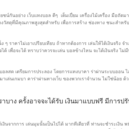
์กันอย่าง เว็บแทงบอล ดีๆ เต็มเปี่ยม เครื่องไม้เครื่อง มือถัดมาท
ร้างวัสดุที่มีคุณภาพสูงสุดสำหรับ เพื่อการสร้าง ช่องทาง ชนะสำหรับ 
พนิ่ง ๆ ราคาไม่เอาเปรียบเทียบ ถ้าหากต้องการ เล่นให้ได้เงินจริง จำเ
ใจได้ เพื่อจะได้ ทราบว่าควรจะเล่น บอลข้างไหน จะได้เงินจริง ไม่
 กดบอลสด เตรียมการประลอง โดยการแทงบาคา ร่าผ่านระบบออน ไลน
ข้ามาเล่นเกมบา คาร่าผ่านทางเว็บ ของพวกเราจำนวน ไม่ใช่น้อย ด้
ราบาง ครั้งอาจจะได้รับ เงินมาแบบฟรี มีการปรั
้เงินจากการ เล่นมุมนั้นเป็นไปได้ มากทีเดียวที่ ท่านจะชำระเงิน 