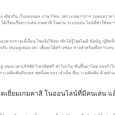
่ง เดียวกัน เว็บแทงบอล ภาษาไทย เพราะเหตุว่าการ รอคอยราคาไ
รา ได้เรียบเรียงการเล่น เกมคาสิ โนผ่าน ระบบออน ไลน์ที่ทำให้สมาช
วกเราจะมีเงื่อน ไขแจ้งให้สมาชิกได้รู้โดยไม่มี ข้อบัญ ญัติหร
ปรับ ปรุงอยู่เสมอเวลา เพื่อจะได้สร้างช่อง ทางสำหรับเพื่อการเล่น 
คุ้มอยู่ เสมอเวลาUFABETเครดิตฟรี ทำโปรโม ชั่นขึ้นมาโดย แบ่งกำไร
วางเดิมพันกับบอล ชุดนั้นพวกเราจำเป็น ที่จะวางเดิมพัน ด้วยจำน
ยอดเยี่ยมเกมคาสิ โนออนไลน์ที่มีคนเล่น แล