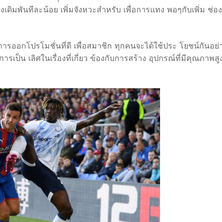
างเดิมพันทีละน้อย เพิ่มจังหวะสำหรับ เพื่อการแทง พอๆกับเพิ่ม ช่อ
อการออกโปรโมชั่นที่ดี เพื่อสมาชิก ทุกคนจะได้ใช้ประ โยชน์กันอย
่อการเป็น เลิศในเรื่องที่เกี่ยว ข้องกับการสร้าง อุปกรณ์ที่มีคุณภาพสู