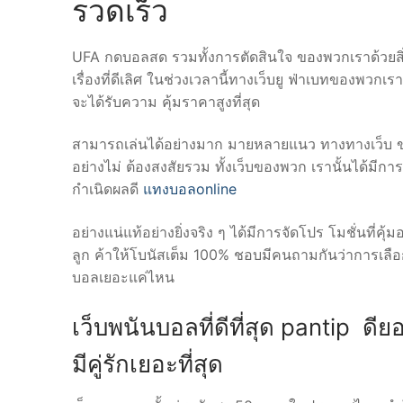
รวดเร็ว
UFA กดบอลสด รวมทั้งการตัดสินใจ ของพวกเราด้วยสิ
เรื่องที่ดีเลิศ ในช่วงเวลานี้ทางเว็บยู ฟ่าเบทของพวกเ
จะได้รับความ คุ้มราคาสูงที่สุด
สามารถเล่นได้อย่างมาก มายหลายแนว ทางทางเว็บ ของพ
อย่างไม่ ต้องสงสัยรวม ทั้งเว็บของพวก เรานั้นได้มีการ
กำเนิดผลดี
แทงบอลonline
อย่างแน่แท้อย่างยิ่งจริง ๆ ได้มีการจัดโปร โมชั่นที่
ลูก ค้าให้โบนัสเต็ม 100% ชอบมีคนถามกันว่าการเลือก
บอลเยอะแค่ไหน
เว็บพนันบอลที่ดีที่สุด pantip ดี
มีคู่รักเยอะที่สุด