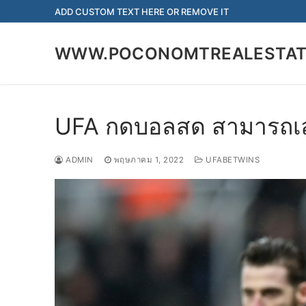
Skip
ADD CUSTOM TEXT HERE OR REMOVE IT
to
content
WWW.POCONOMTREALESTAT
UFA กดบอลสด สามารถเล
ADMIN
พฤษภาคม 1, 2022
UFABETWINS