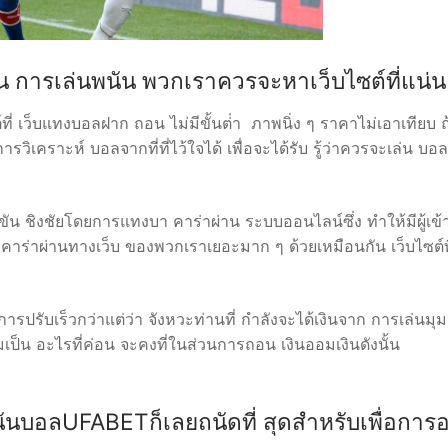
 การเล่นพนัน พวกเราควรจะหาเว็บไซต์ที่แน่
ที่ เว็บแทงบอลฝาก ถอน ไม่มีขั้นต่ํา ภาพนิ่ง ๆ ราคาไม่เอาเทียบ 
ารวิเคราะห์ บอลจากที่ที่ไว้ใจได้ เพื่อจะได้รับ รู้ว่าควรจะเล่น บอ
่งขัน ชิงชัยโดยการแทงบา คาร่าผ่าน ระบบออนไลน์ซึ่ง ทำให้มีผู้เข้
 คาร่าผ่านทางเว็บ ของพวกเราเยอะมาก ๆ ด้วยเหมือนกัน เว็บไซต์
การปรับเร็วกว่าแต่ว่า จังหวะท่านที่ กำลังจะได้เงินจาก การเล่นมุมน
มเป็น อะไรที่ค่อน จะคงที่ในส่วนการถอน เงินออมเงินดังนั้น
พนันบอลUFABETก็เลยถนัดที่ สุดสำหรับเพื่อการ