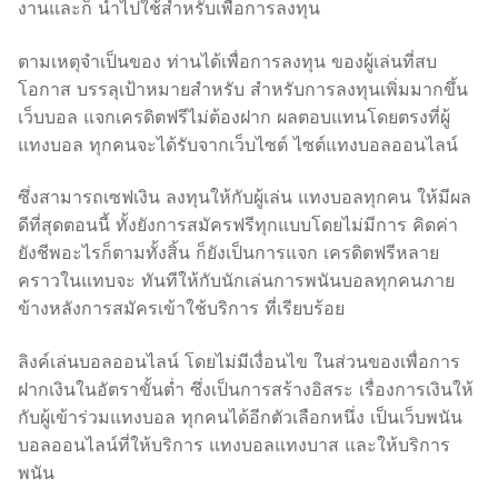
งานและก็ นำไปใช้สำหรับเพื่อการลงทุน
ตามเหตุจำเป็นของ ท่านได้เพื่อการลงทุน ของผู้เล่นที่สบ
โอกาส บรรลุเป้าหมายสำหรับ สำหรับการลงทุนเพิ่มมากขึ้น
เว็บบอล แจกเครดิตฟรีไม่ต้องฝาก ผลตอบแทนโดยตรงที่ผู้
แทงบอล ทุกคนจะได้รับจากเว็บไซต์ ไซต์แทงบอลออนไลน์
ซึ่งสามารถเซฟเงิน ลงทุนให้กับผู้เล่น แทงบอลทุกคน ให้มีผล
ดีที่สุดตอนนี้ ทั้งยังการสมัครฟรีทุกแบบโดยไม่มีการ คิดค่า
ยังชีพอะไรก็ตามทั้งสิ้น ก็ยังเป็นการแจก เครดิตฟรีหลาย
คราวในแทบจะ ทันทีให้กับนักเล่นการพนันบอลทุกคนภาย
ข้างหลังการสมัครเข้าใช้บริการ ที่เรียบร้อย
ลิงค์เล่นบอลออนไลน์ โดยไม่มีเงื่อนไข ในส่วนของเพื่อการ
ฝากเงินในอัตราขั้นต่ำ ซึ่งเป็นการสร้างอิสระ เรื่องการเงินให้
กับผู้เข้าร่วมแทงบอล ทุกคนได้อีกตัวเลือกหนึ่ง เป็นเว็บพนัน
บอลออนไลน์ที่ให้บริการ แทงบอลแทงบาส และให้บริการ
พนัน