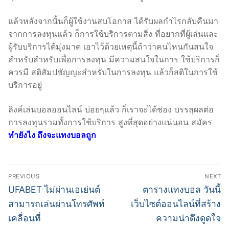
แล้วหลังจากนั้นก็ผู้ใช้งานสบโอกาส ได้รับผลกำไรกลับคืนมา
จากการลงทุนแล้ว ก็การใช้บริการตามสิ่ง ที่อยากที่ผู้เล่นและ
ผู้รับบริการได้มุ่งมาด เอาไว้ด้วยเหตุนี้ถ้าว่าคนไหนกันสนใจ
สำหรับสำหรับเพื่อการลงทุน มีความสนใจในการ ใช้บริการก็
ควรมี สติสัมปชัญญะสำหรับในการลงทุน แล้วก็สติในการใช้
บริการอยู่
ลิงค์เล่นบอลออนไลน์ บ่อยๆแล้ว ก็เราจะได้ช่อง บรรลุผลต่อ
การลงทุนรวมทั้งการใช้บริการ สูงที่สุดอย่างแน่นอน สมัคร
ทำยังไง ถึงจะแทงบอลถูก
เมนู
PREVIOUS
NEXT
นำทาง
Previous
Next
UFABET ไม่ผ่านเอเย่นต์
ตารางแทงบอล วันนี้
post:
post:
เรื่อง
สามารถเล่นผ่านโทรศัพท์
เว็บไซต์ออนไลน์ที่สร้าง
เคลื่อนที่
ความน่าดึงดูดใจ