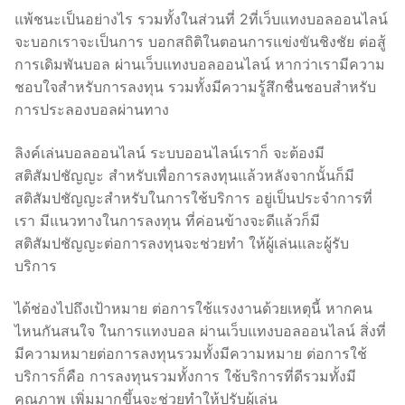
แพ้ชนะเป็นอย่างไร รวมทั้งในส่วนที่ 2ที่เว็บแทงบอลออนไลน์
จะบอกเราจะเป็นการ บอกสถิติในตอนการแข่งขันชิงชัย ต่อสู้
การเดิมพันบอล ผ่านเว็บแทงบอลออนไลน์ หากว่าเรามีความ
ชอบใจสำหรับการลงทุน รวมทั้งมีความรู้สึกชื่นชอบสำหรับ
การประลองบอลผ่านทาง
ลิงค์เล่นบอลออนไลน์ ระบบออนไลน์เราก็ จะต้องมี
สติสัมปชัญญะ สำหรับเพื่อการลงทุนแล้วหลังจากนั้นก็มี
สติสัมปชัญญะสำหรับในการใช้บริการ อยู่เป็นประจำการที่
เรา มีแนวทางในการลงทุน ที่ค่อนข้างจะดีแล้วก็มี
สติสัมปชัญญะต่อการลงทุนจะช่วยทำ ให้ผู้เล่นและผู้รับ
บริการ
ได้ช่องไปถึงเป้าหมาย ต่อการใช้แรงงานด้วยเหตุนี้ หากคน
ไหนกันสนใจ ในการแทงบอล ผ่านเว็บแทงบอลออนไลน์ สิ่งที่
มีความหมายต่อการลงทุนรวมทั้งมีความหมาย ต่อการใช้
บริการก็คือ การลงทุนรวมทั้งการ ใช้บริการที่ดีรวมทั้งมี
คุณภาพ เพิ่มมากขึ้นจะช่วยทำให้ปรับผู้เล่น