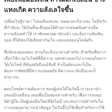
แทงเกิด ความลังเลใจขึ้น
เปลี่ยนไปสู้ราคา ไปจนถึงแทบจะ หมดเวลาก็อาจจะ ไม่มีหวัง
ที่กำลังจะ ได้เงินที่จะคืนทุนได้ด้วยการเล่นพนันต่างๆนั้น
ความลังเลทำให้ เราพังทลายมานักแล้ว และยิ่งการเดิมพัน
บอล ที่ได้ช่องได้เสียเท่ากันเว็บ แทงบอลออนไลน์ฝรั่ง
ซึ่งนักลงทุนแต่ละ ท่านก็จะมีแนวทางสำหรับ สำหรับเพื่อการ
เลือกใช้งานเว็บไซต์ที่มีความ แตกต่างออกไป บางคนก็อยาก
ได้เว็บไซต์ ที่ทันสมัยถึงแม้สิ่งที่ จำเป็นต้องและก็เป็น
ต้องการWebที่มีความปลอดภัย มีความน่านับถือและก็
สามารถ
ตอบโจทย์ความต้องการ ของผู้เล่นได้ในวันนี้ เราจะมานำ
เสนออีกเสมือน เคยเพื่อเป็นช่องทางสำหรับ เพื่อการลงทุน
นิด้าผู้ใด เป็นผู้เล่นมือใหม่ที่ยังไม่มี ประสบการณ์สำหรับใน
การลงทุนสามารถนำข้อมูล ในวันนี้ไปใช้เพื่อสำหรับการใช้