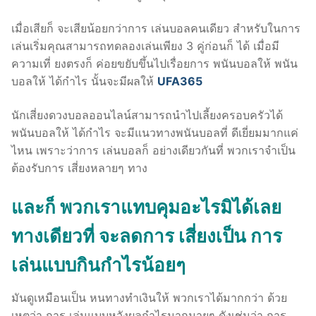
เมื่อเสียก็ จะเสียน้อยกว่าการ เล่นบอลคนเดียว สำหรับในการ
เล่นเริ่มคุณสามารถทดลองเล่นเพียง 3 คู่ก่อนก็ ได้ เมื่อมี
ความเที่ ยงตรงก็ ค่อยขยับขึ้นไปเรื่อยการ พนันบอลให้ พนัน
บอลให้ ได้กำไร นั้นจะมีผลให้
UFA365
นักเสี่ยงดวงบอลออนไลน์สามารถนำไปเลี้ยงครอบครัวได้
พนันบอลให้ ได้กำไร จะมีแนวทางพนันบอลที่ ดีเยี่ยมมากแค่
ไหน เพราะว่าการ เล่นบอลก็ อย่างเดียวกันที่ พวกเราจำเป็น
ต้องรับการ เสี่ยงหลายๆ ทาง
และก็ พวกเราแทบคุมอะไรมิได้เลย
ทางเดียวที่ จะลดการ เสี่ยงเป็น การ
เล่นแบบกินกำไรน้อยๆ
มันดูเหมือนเป็น หนทางทำเงินให้ พวกเราได้มากกว่า ด้วย
เหตุว่า การ เล่นแบบหวังผลกำไรมากมายๆ ดังเช่นว่า การ