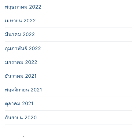
พฤษภาคม 2022
เมษายน 2022
มีนาคม 2022
กุมภาพันธ์ 2022
มกราคม 2022
ธันวาคม 2021
พฤศจิกายน 2021
ตุลาคม 2021
กันยายน 2020