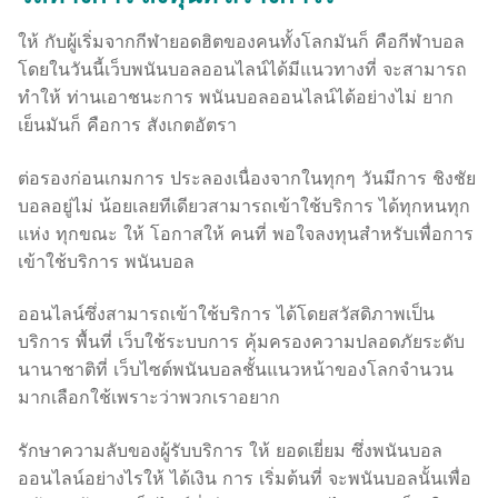
ให้ กับผู้เริ่มจากกีฬายอดฮิตของคนทั้งโลกมันก็ คือกีฬาบอล
โดยในวันนี้เว็บพนันบอลออนไลน์ได้มีแนวทางที่ จะสามารถ
ทำให้ ท่านเอาชนะการ พนันบอลออนไลน์ได้อย่างไม่ ยาก
เย็นมันก็ คือการ สังเกตอัตรา
ต่อรองก่อนเกมการ ประลองเนื่องจากในทุกๆ วันมีการ ชิงชัย
บอลอยู่ไม่ น้อยเลยทีเดียวสามารถเข้าใช้บริการ ได้ทุกหนทุก
แห่ง ทุกขณะ ให้ โอกาสให้ คนที่ พอใจลงทุนสำหรับเพื่อการ
เข้าใช้บริการ พนันบอล
ออนไลน์ซึ่งสามารถเข้าใช้บริการ ได้โดยสวัสดิภาพเป็น
บริการ พื้นที่ เว็บใช้ระบบการ คุ้มครองความปลอดภัยระดับ
นานาชาติที่ เว็บไซต์พนันบอลชั้นแนวหน้าของโลกจำนวน
มากเลือกใช้เพราะว่าพวกเราอยาก
รักษาความลับของผู้รับบริการ ให้ ยอดเยี่ยม ซึ่งพนันบอล
ออนไลน์อย่างไรให้ ได้เงิน การ เริ่มต้นที่ จะพนันบอลนั้นเพื่อ