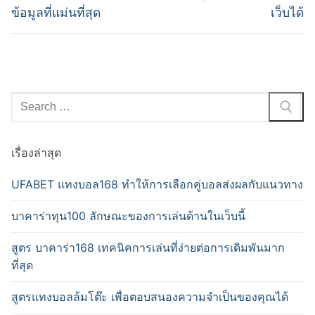
ข้อมูลที่แม่นที่สุด
เว็บได้
Search
for:
เรื่องล่าสุด
UFABET แทงบอล168 ทำให้การเลือกคู่บอลส่งผลกับแนวทาง
บาคาร่าทุน100 ลักษณะของการเล่นด้านในเว็บนี้
สูตร บาคาร่า168 เทคนิคการเล่นที่ง่ายต่อการเดิมพันมาก
ที่สุด
สูตรแทงบอลล้มโต๊ะ เพื่อตอบสนองความจำเป็นของคุณได้