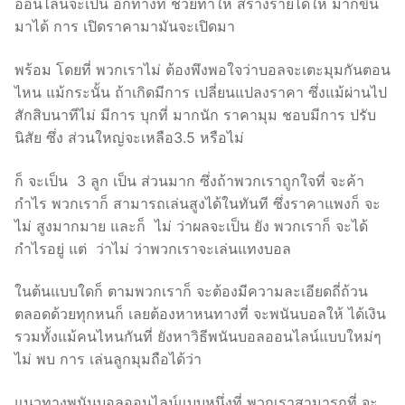
ออนไลน์จะเป็น อีกทางที่ ช่วยทำให้ สร้างรายได้ให้ มากขึ้น
มาได้ การ เปิดราคามามันจะเปิดมา
พร้อม โดยที่ พวกเราไม่ ต้องพึงพอใจว่าบอลจะเตะมุมกันตอน
ไหน แม้กระนั้น ถ้าเกิดมีการ เปลี่ยนแปลงราคา ซึ่งแม้ผ่านไป
สักสิบนาทีไม่ มีการ บุกที่ มากนัก ราคามุม ชอบมีการ ปรับ
นิสัย ซึ่ง ส่วนใหญ่จะเหลือ3.5 หรือไม่
ก็ จะเป็น 3 ลูก เป็น ส่วนมาก ซึ่งถ้าพวกเราถูกใจที่ จะค้า
กำไร พวกเราก็ สามารถเล่นสูงได้ในทันที ซึ่งราคาแพงก็ จะ
ไม่ สูงมากมาย และก็ ไม่ ว่าผลจะเป็น ยัง พวกเราก็ จะได้
กำไรอยู่ แต่ ว่าไม่ ว่าพวกเราจะเล่นแทงบอล
ในต้นแบบใดก็ ตามพวกเราก็ จะต้องมีความละเอียดถี่ถ้วน
ตลอดด้วยทุกหนก็ เลยต้องหาหนทางที่ จะพนันบอลให้ ได้เงิน
รวมทั้งแม้คนไหนกันที่ ยังหาวิธีพนันบอลออนไลน์แบบใหม่ๆ
ไม่ พบ การ เล่นลูกมุมถือได้ว่า
แนวทางพนันบอลออนไลน์แบบหนึ่งที่ พวกเราสามารถที่ จะ