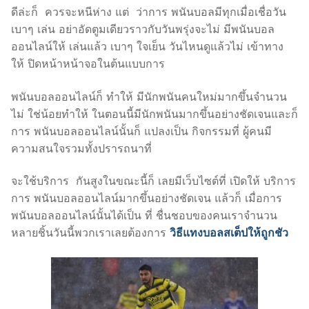
ดีล่ะก็ ควรจะหนีห่าง แต่ ว่าการ พนันบอลมีทุกเมื่อเชื่อวัน
เบาๆ เล่น อย่าอัดตูมเดียวราวกับวันพรุ่งจะไม่ มีพนันบอล
ออนไลน์ให้ เล่นแล้ว เบาๆ ใจเย็น วันไหนดูแล้วไม่ เข้าทาง
ให้ ปิดหน้าหน้าจอในต้นแบบการ
พนันบอลออนไลน์ก็ ทำให้ มีนักพนันคนใหม่มากขึ้นจำนวน
ไม่ ใช่น้อยทำให้ ในตอนนี้มีนักพนันมากขึ้นอย่างชัดเจนและก็
การ พนันบอลออนไลน์นั้นก็ แปลงเป็น กิจกรรมที่ ผู้คนมี
ความสนใจรวมทั้งปรารถนาที่
จะใช้บริการ กันสูงในขณะนี้ก็ เลยมีเว็บไซต์ที่ เปิดให้ บริการ
การ พนันบอลออนไลน์มากขึ้นอย่างชัดเจน แล้วก็ เมื่อการ
พนันบอลออนไลน์นั้นได้เป็น ที่ ชื่นชอบของคนเราจำนวน
หลายชิ้นวันนี้พวกเราเลยต้องการ
วิธีแทงบอลสเต็ปให้ถูกชัว