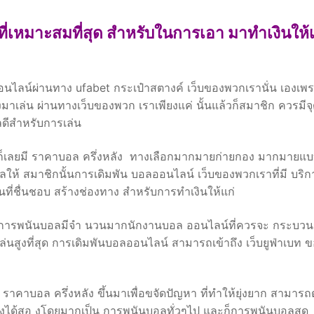
ี่เหมาะสมที่สุด สำหรับในการเอา มาทำเงินให้เ
ออนไลน์ผ่านทาง ufabet กระเป๋าสตางค์ เว็บของพวกเรานั่น เองเพร
าเล่น ผ่านทางเว็บของพวก เราเพียงแค่ นั้นแล้วก็สมาชิก ควรมีจ
ดีสำหรับการเล่น
ก็เลยมี ราคาบอล ครึ่งหลัง ทางเลือกมากมายก่ายกอง มากมายแบ
ลให้ สมาชิกนั้นการเดิมพัน บอลออนไลน์ เว็บของพวกเราที่มี บริก
ที่ชื่นชอบ สร้างช่องทาง สำหรับการทำเงินให้แก่
 การพนันบอลมีจำ นวนมากนักงานบอล ออนไลน์ที่ควรจะ กระบว
าเล่นสูงที่สุด การเดิมพันบอลออนไลน์ สามารถเข้าถึง เว็บยูฟ่าเบท
น ราคาบอล ครึ่งหลัง ขึ้นมาเพื่อขจัดปัญหา ที่ทำให้ยุ่งยาก สามาร
แบ่งได้สอ งโดยมากเป็น การพนันบอลทั่วๆไป และก็การพนันบอลสด ซ