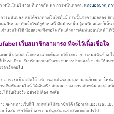
ามา พนันในปริมาณ ที่เท่าๆกัน นัก การพนันทุกคน
แทงบอลบวก ทุกว
้งการพนันบอล สดได้จากทางเว็บไซต์แม้ กระนั้นราคาบอลสอง ลัก
พนันบอล กับเว็บไซต์ยูฟ่าเบสนี้ มีแม้กระนั้น ผู้คนนิยมและก็เห็น 
นจำนวนไม่ใช้ น้อยคงจะพึงพอใจ กันแล้วการเดิมพันออนไลน์ ได้เง
abet เว็บสมาชิกสามารถ ที่จะไว้เนื้อเชื่อใจ
ตกดี ufabet เว็บตรง แต่ละต้นแบบได้ เลยว่าการเล่นพนันข้าง ใ
นที่เป็นระเบียบ เรียบร้อยภายหลังจาก จบการประลองก็ จะก่อให้สมาช
ำเวลาอีกต่อไป
าร อาจจะแล้วก็เปิดให้ บริการมาเป็นระยะ เวลานานก็เลย ทำให้สม
ดการเดิมพันออนไลน์ ได้เงินจริง ลักษณะของ การเล่นพนัน ออนไลน์
ะได้รับเงินจริง อย่างไม่ต้อง สงสัย
ง ๆผ่านทางเว็บก็มี เกมพนันให้สมาชิกได้ เลือกเล่นเยอะเยอะแยะแ
ผล ให้สมาชิกได้สร้าง ความสนุกสนานร่าเริงและก็แปรไป