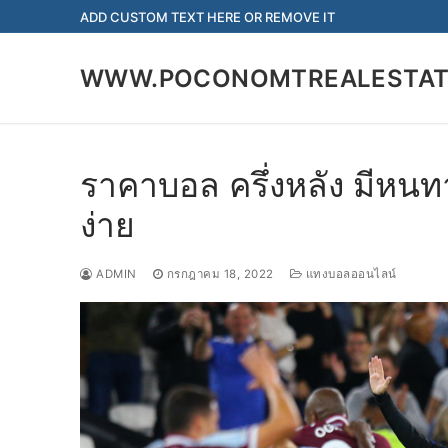
Skip
ADD CUSTOM TEXT HERE OR REMOVE IT
to
content
WWW.POCONOMTREALESTAT
ราคาบอล ครึ่งหลัง มีหนท
ง่าย
ADMIN
กรกฎาคม 18, 2022
แทงบอลออนไลน์