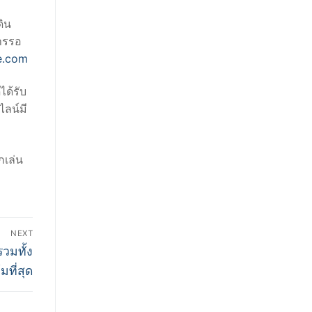
ดิน
การรอ
e.com
ได้รับ
ไลน์มี
กเล่น
NEXT
วมทั้ง
ุ้มที่สุด