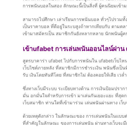
การพนันบอลในสอง ลักษณะนี้เป็นสิ่งที่ ผู้คนนิยมเข้
สามารถไปศึกษา เล่าเรียนการพนันบอล ทั่วๆไปรวมทั
เป็นราคาบอล ที่ดีอยู่ในระบสูงถ้าหากเทียบกับ ตามตลาด
เข้ามาสมัครเป็น สมาชิกกันยังหลากหลาย นักพนันผู้ค
เข้าufabet การเล่นพนันออนไลน์ผ่าน uf
สูตรบาคาร่า ufabet ไปกับการพนันใน ufabetเว็บไหนแ
เว็บไซต์ภายหลัง ที่สมาชิกมีการชำระเงิน พนันซึ่งเป็
รับ เงินโดยทันทีโดย ที่สมาชิกไม่ ต้องคอยให้เสีย เวล่
ซึ่งทางเว็บมีระบบ ระเบียบทางด้าน การเงินป้อมปราก
มั่น อกมั่นใจสำหรับการเข้า มาเล่นกันเยอะแยะ ที่สุ
เว็บสมาชิก ท่านใดที่เข้ามาร่วม เล่นพนันผ่านทาง เว็บจ
ด้วยเหตุดังกล่าว ในลักษณะของ การเล่นพนันในแบบต่า
ที่สำคัญในลักษณะ ของการเล่นพนัน ผ่านทางเว็บจะมี