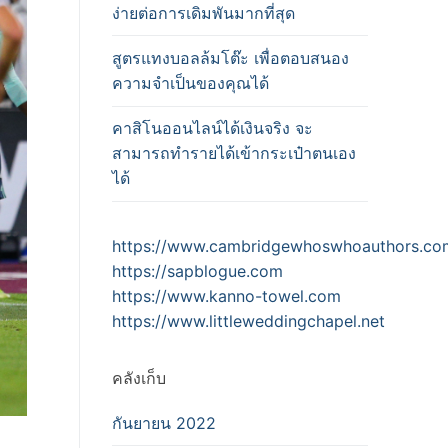
ง่ายต่อการเดิมพันมากที่สุด
สูตรแทงบอลล้มโต๊ะ เพื่อตอบสนอง
ความจำเป็นของคุณได้
คาสิโนออนไลน์ได้เงินจริง จะ
สามารถทำรายได้เข้ากระเป๋าตนเอง
ได้
https://www.cambridgewhoswhoauthors.co
https://sapblogue.com
https://www.kanno-towel.com
https://www.littleweddingchapel.net
คลังเก็บ
กันยายน 2022