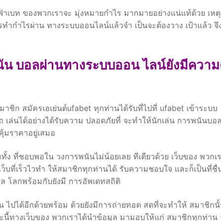
ูฟ่าเบท ของพวกเราจะ มุ่งหมายกำไร มากมายอย่างแน่แท้ด้วย เหตุ
ารทำกำไรผ่าน ทางระบบออนไลน์แล้วจำ เป็นจะต้องวาง เป้าแล้ว จ
พนัน บอลผ่านทางระบบออน ไลน์ยังมีควา
าชิก สมัครเอเย่นต์ufabet ทุกท่านได้รับที่ไปที่ ufabet เข้าระบบ
ล่นได้อย่างได้รับความ ปลอดภัยที่ จะทำให้นักเล่น การพนันบอ
ุ้มราคาอยู่เสมอ
ั้ง ที่ชอบพอใน วงการพนันไม่น้อยเลย ทีเดียวด้วย เว็บของ พวกเร
เว็บที่เร็วไวทำ ให้สมาชิกทุกท่านได้ รับความชอบใจ และก็เป็นที่ชื
กล โลกพร้อมกับยังมี การอัพเดทสถิติ
ปได้อีกด้วยพร้อม ด้วยยังมีการถ่ายทอด สดที่จะทำให้ สมาชิกนั
นี้ทางเว็บของ พวกเราได้นำข้อมูล มามอบให้แก่ สมาชิกทุกท่าน