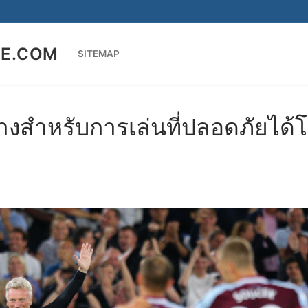
E.COM
SITEMAP
Search for:
างสำหรับการเล่นที่ปลอดภัยได้