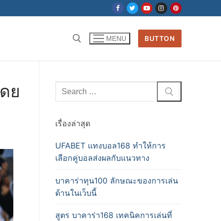
BUTTON
MENU
โดย
Search
for:
เรื่องล่าสุด
UFABET แทงบอล168 ทำให้การ
เลือกคู่บอลส่งผลกับแนวทาง
บาคาร่าทุน100 ลักษณะของการเล่น
ด้านในเว็บนี้
สูตร บาคาร่า168 เทคนิคการเล่นที่