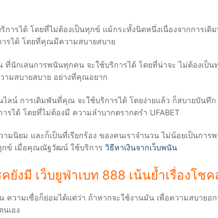
รได้ โดยที่ไม่ต้องเป็นทุกข์ แม้กระทั้งนิดหนึ่งเนื่องจากการเดิม
ริการได้ โดยที่คุณมีความสบายสบาย
น ที่นักเล่นการพนันทุกคน จะใช้บริการได้ โดยที่น่าจะ ไม่ต้องเป็น
ี ความสบายสบาย อย่างที่คุณอยาก
นไลน์ การเดิมพันที่คุณ จะใช้บริการได้ โดยง่ายแล้ว ก็สบายบันทึก
บริการได้ โดยที่ไม่ต้องมี ความลำบากตรากตรำ UFABET
ามนิยม และก็เป็นที่เรียกร้อง ของคนเราจำนวน ไม่น้อยเป็นการพนั
กข์ เมื่อคุณณัฐวัฒน์ ใช้บริการ
วิธีหาเงินจากเว็บพนัน
รคยังมี เว็บยูฟ่าเบท 888 เน้นย้ำเรื่องโช
ป็น ความเชื่อก็ย่อมได้แต่ว่า ถ้าหากจะใช้งานมัน เพื่อความสบายอกบ
บตนเอง