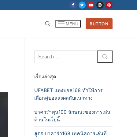
BUTTON
MENU
Search
for:
เรื่องล่าสุด
UFABET แทงบอล168 ทำให้การ
เลือกคู่บอลส่งผลกับแนวทาง
บาคาร่าทุน100 ลักษณะของการเล่น
ด้านในเว็บนี้
สูตร บาคาร่า168 เทคนิคการเล่นที่