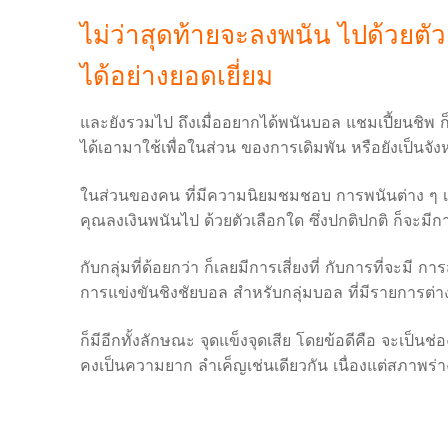
ไม่ว่าสุดท้ายจะลงพนัน ไปด้วยตั
ได้อย่างยอดเยี่ยม
และยังรวมไป ถึงเมื่ออยากได้พนันบอล แชมเปี้ยนชิพ ก็
ได้เอามาใช้เพื่อในส่วน ของการเดิมพัน หรือยังเป็นจังห
ในส่วนของคน ที่มีความนิยมชมชอบ การพนันต่าง ๆ เอามา
คุณลงเงินพนันไป ด้วยตัวเลือกใด ซึ่งปกติปกติ ก็จะมีก
กับกลุ่มที่ด้อยกว่า ก็เลยมีการเสี่ยงที่ กับการที่จะม
การแข่งขันชิงชัยบอล สำหรับกลุ่มบอล ที่มีรายการต่า
ก็มีอีกทั้งลักษณะ จุดแข็งจุดเสีย โดยข้อดีคือ จะเป็นช
คงเป็นความยาก ลำเค็ญเช่นเดียวกัน เนื่องแต่สภาพร