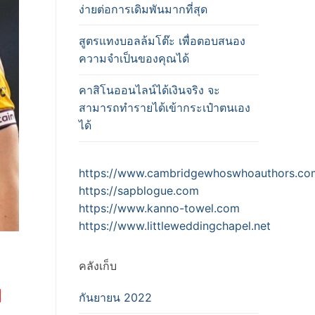
ง่ายต่อการเดิมพันมากที่สุด
สูตรแทงบอลล้มโต๊ะ เพื่อตอบสนอง
ความจำเป็นของคุณได้
คาสิโนออนไลน์ได้เงินจริง จะ
สามารถทำรายได้เข้ากระเป๋าตนเอง
ได้
https://www.cambridgewhoswhoauthors.co
https://sapblogue.com
https://www.kanno-towel.com
https://www.littleweddingchapel.net
ม
คลังเก็บ
ม
กันยายน 2022