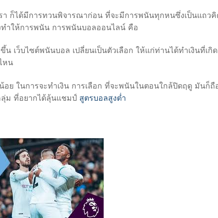
รา ก็ได้มีการทวนพิจารณาก่อน ที่จะมีการพนันทุกหนซึ่งเป็นแถวคิด 
็ยิ่งทำให้การพนัน การพนันบอลออนไลน์ คือ
้น เว็บไซต์พนันบอล เปลี่ยนเป็นตัวเลือก ให้แก่ท่านได้ทำเงินที่เกิด
่ไหน
่น้อย ในการจะทำเงิน การเลือก ที่จะพนันในตอนใกล้ปิดฤดู มันก็ถื
ุ่ม ที่อยากได้ลุ้นแชมป์
สูตรบอลสูงต่ำ