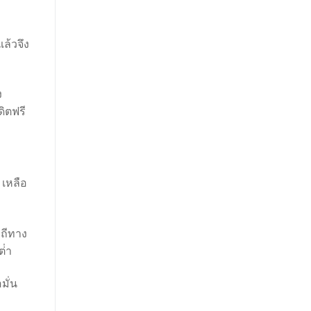
ล้วจึง
ง
ดิตฟรี
 เหลือ
ิถีทาง
่ํา
มั่น